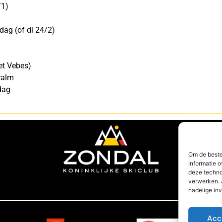
/1)
dag (of di 24/2)
et Vebes)
ralm
dag
Om de beste
informatie o
deze techno
verwerken. 
nadelige in
Acc