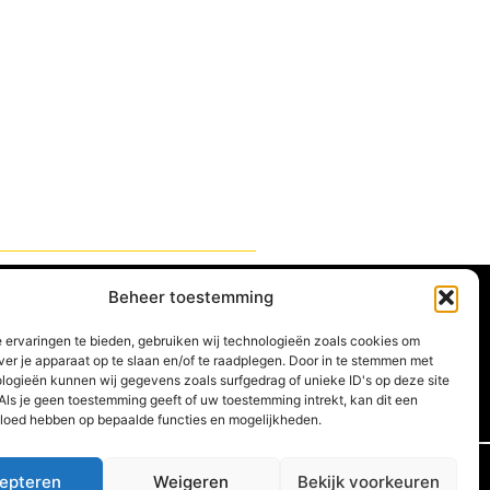
Koninklijke skiclub Zondal
Beheer toestemming
Hoogpadlaan 50
2180 Ekeren
 ervaringen te bieden, gebruiken wij technologieën zoals cookies om
ver je apparaat op te slaan en/of te raadplegen. Door in te stemmen met
Ondernemersnummer:
logieën kunnen wij gegevens zoals surfgedrag of unieke ID's op deze site
BE0410673947
Als je geen toestemming geeft of uw toestemming intrekt, kan dit een
vloed hebben op bepaalde functies en mogelijkheden.
epteren
Weigeren
Bekijk voorkeuren