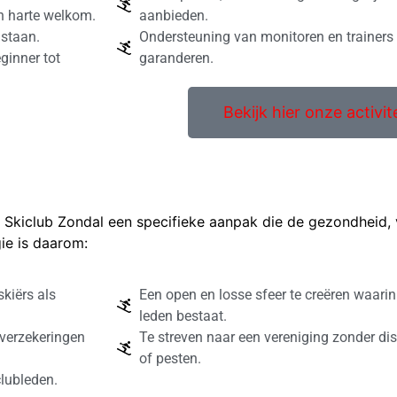
n harte welkom.
aanbieden.
 staan.
Ondersteuning van monitoren en trainers
ginner tot
garanderen.
Bekijk hier onze activit
ke Skiclub Zondal een specifieke aanpak die de gezondheid, 
ie is daarom:
kiërs als
Een open en losse sfeer te creëren waar
leden bestaat.
 verzekeringen
Te streven naar een vereniging zonder disc
of pesten.
lubleden.