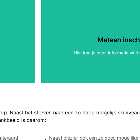
n?
Een volledig seizoen ski
024
Wens je meer informatie over de wer
Meteen insch
Meer info
n
Hier kan je meer informatie vind
rop. Naast het streven naar een zo hoog mogelijk skiniveau, 
enkbeeld is daarom:
uiteraard
Naast plezier, ook een zo goed mogelijke 