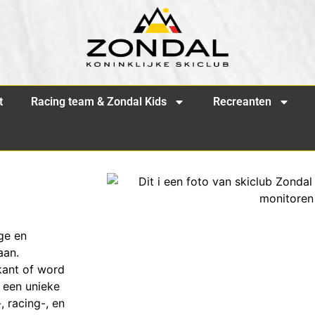
t
Racing team & Zondal Kids
Recreanten
ge en
aan.
 kant of word
 een unieke
, racing-, en