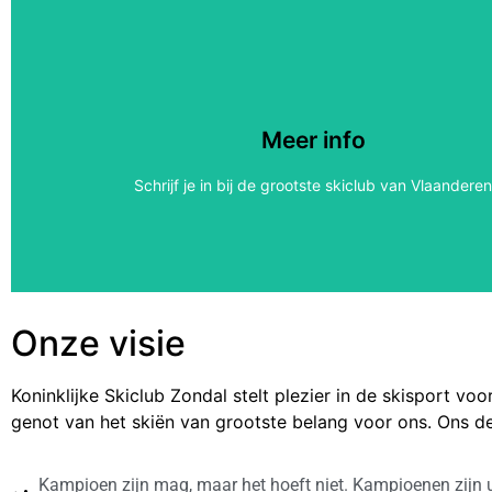
Een volledig seizoen skiën in Antwerpe
Schrijf je in via het inschrijvingsformulier voor seizoen 2023-2
Meer info
Meteen inschrijven
Schrijf je in bij de grootste skiclub van Vlaandere
Onze visie
Koninklijke Skiclub Zondal stelt plezier in de skisport voo
genot van het skiën van grootste belang voor ons. Ons d
Kampioen zijn mag, maar het hoeft niet. Kampioenen zijn 