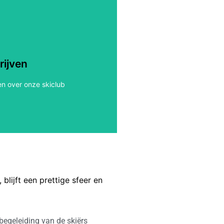
ën in Antwerpen?
king van onze skiclub?
rijven
en over onze skiclub
blijft een prettige sfeer en
begeleiding van de skiërs